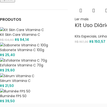
PRODUTOS
Ler mais
Kit Uso Diári
Kit Skin Care Vitamina C
Kits Especiais
,
Linha
R$
94,14
R$
104,60
R$
150,57
R$
167,30
Sabonete Vitamina C 100g
R$
25,40
Esfoliante Vitamina C 70g
R$
29,60
Sérum Vitamina C
R$
21,50
Illuminée FPS 50
R$
39,50