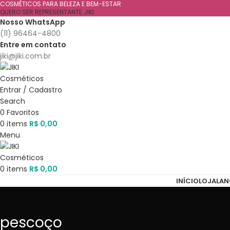
COSMÉTICOS PARA BELEZA E BEM-ESTAR
QUERO SER REPRESENTANTE JIKI
Nosso WhatsApp
(11) 96464-4800
Entre em contato
jiki@jiki.com.br
Entrar / Cadastro
Search
0
Favoritos
0
items
R$
0,00
Menu
0
items
R$
0,00
INÍCIO
LOJA
LA
pescoço