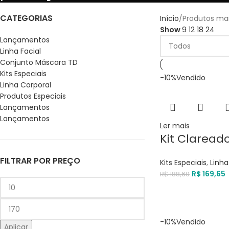
CATEGORIAS
Início
Produtos ma
Show
9
12
18
24
Lançamentos
Linha Facial
Conjunto Máscara TD
Kits Especiais
-10%
Vendido
Linha Corporal
Produtos Especiais
Lançamentos
Lançamentos
Ler mais
Kit Clareado
FILTRAR POR PREÇO
Kits Especiais
,
Linha
R$
169,65
R$
188,60
-10%
Vendido
Aplicar