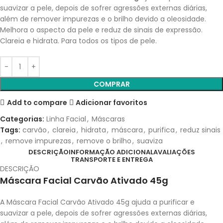
suavizar a pele, depois de sofrer agressões externas diárias,
além de remover impurezas e o brilho devido a oleosidade.
Melhora o aspecto da pele e reduz de sinais de expressão.
Clareia e hidrata. Para todos os tipos de pele.
COMPRAR
Add to compare
Adicionar favoritos
Categorias:
Linha Facial
,
Máscaras
Tags:
carvão
,
clareia
,
hidrata
,
máscara
,
purifica
,
reduz sinais
,
remove impurezas
,
remove o brilho
,
suaviza
DESCRIÇÃO
INFORMAÇÃO ADICIONAL
AVALIAÇÕES
TRANSPORTE E ENTREGA
DESCRIÇÃO
Máscara Facial Carvão Ativado 45g
A Máscara Facial Carvão Ativado 45g ajuda a purificar e
suavizar a pele, depois de sofrer agressões externas diárias,