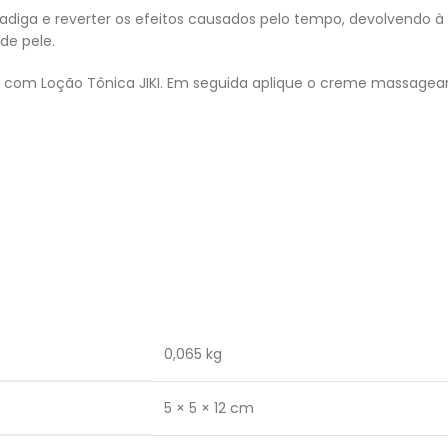
diga e reverter os efeitos causados pelo tempo, devolvendo à p
de pele.
car com Loção Tônica JIKI. Em seguida aplique o creme massag
0,065 kg
5 × 5 × 12 cm