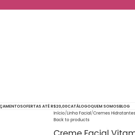
NÇAMENTOS
OFERTAS ATÉ R$20,00
CATÁLOGO
QUEM SOMOS
BLOG
Início
Linha Facial
Cremes Hidratante
Back to products
Creme Facial Vita