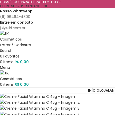
COSMÉTICOS PARA BELEZA E BEM-ESTAR
QUERO SER REPRESENTANTE JIKI
Nosso WhatsApp
(11) 96464-4800
Entre em contato
jiki@jiki.com.br
Entrar / Cadastro
Search
0
Favoritos
0
items
R$
0,00
Menu
0
items
R$
0,00
INÍCIO
LOJA
LA