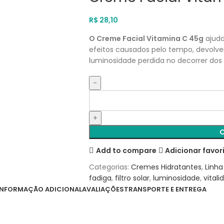
R$
28,10
O Creme Facial Vitamina C 45g
ajuda
efeitos causados pelo tempo, devolven
luminosidade perdida no decorrer dos a
Add to compare
Adicionar favor
Categorias:
Cremes Hidratantes
,
Linha
fadiga
,
filtro solar
,
luminosidade
,
vitali
INFORMAÇÃO ADICIONAL
AVALIAÇÕES
TRANSPORTE E ENTREGA