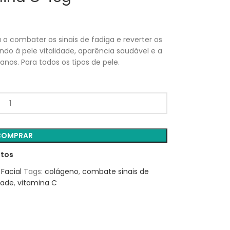
 a combater os sinais de fadiga e reverter os
do à pele vitalidade, aparência saudável e a
nos. Para todos os tipos de pele.
COMPRAR
itos
 Facial
Tags:
colágeno
,
combate sinais de
dade
,
vitamina C