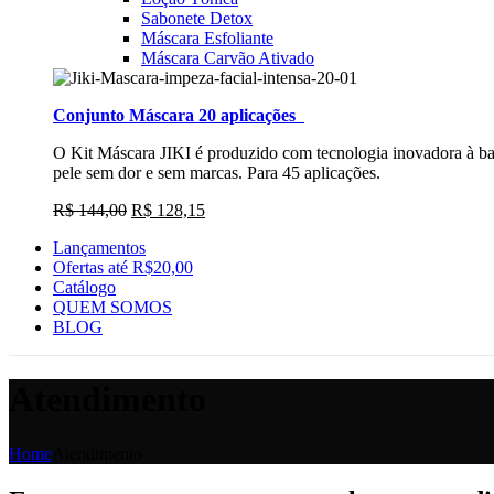
Sabonete Detox
Máscara Esfoliante
Máscara Carvão Ativado
Conjunto Máscara 20 aplicações
O Kit Máscara JIKI é produzido com tecnologia inovadora à b
pele sem dor e sem marcas. Para 45 aplicações.
R$
144,00
R$
128,15
Lançamentos
Ofertas até R$20,00
Catálogo
QUEM SOMOS
BLOG
Atendimento
Home
Atendimento