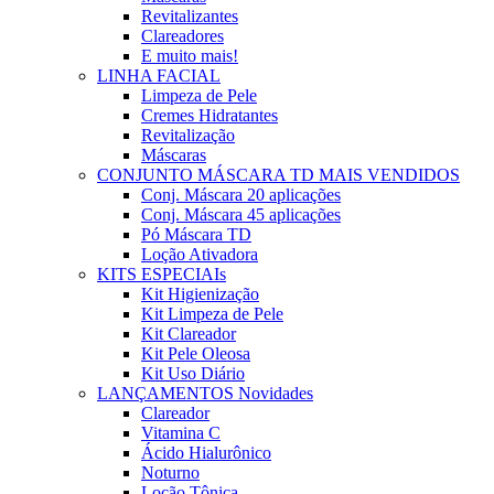
Revitalizantes
Clareadores
E muito mais!
LINHA FACIAL
Limpeza de Pele
Cremes Hidratantes
Revitalização
Máscaras
CONJUNTO MÁSCARA TD
MAIS VENDIDOS
Conj. Máscara 20 aplicações
Conj. Máscara 45 aplicações
Pó Máscara TD
Loção Ativadora
KITS ESPECIAIs
Kit Higienização
Kit Limpeza de Pele
Kit Clareador
Kit Pele Oleosa
Kit Uso Diário
LANÇAMENTOS
Novidades
Clareador
Vitamina C
Ácido Hialurônico
Noturno
Loção Tônica