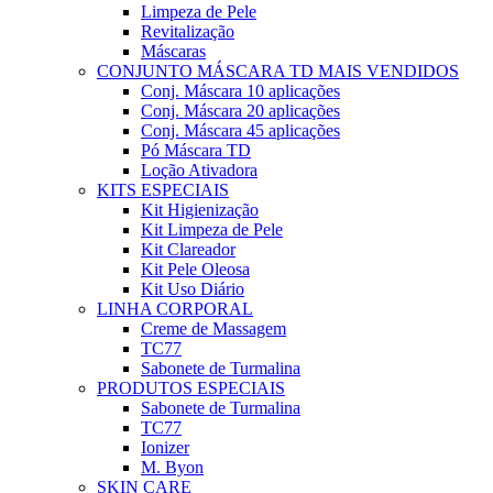
Limpeza de Pele
Revitalização
Máscaras
CONJUNTO MÁSCARA TD
MAIS VENDIDOS
Conj. Máscara 10 aplicações
Conj. Máscara 20 aplicações
Conj. Máscara 45 aplicações
Pó Máscara TD
Loção Ativadora
KITS ESPECIAIS
Kit Higienização
Kit Limpeza de Pele
Kit Clareador
Kit Pele Oleosa
Kit Uso Diário
LINHA CORPORAL
Creme de Massagem
TC77
Sabonete de Turmalina
PRODUTOS ESPECIAIS
Sabonete de Turmalina
TC77
Ionizer
M. Byon
SKIN CARE