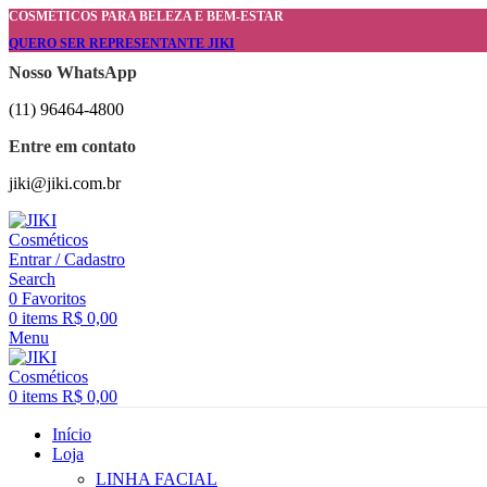
COSMÉTICOS PARA BELEZA E BEM-ESTAR
QUERO SER REPRESENTANTE JIKI
Nosso WhatsApp
(11) 96464-4800
Entre em contato
jiki@jiki.com.br
Entrar / Cadastro
Search
0
Favoritos
0
items
R$
0,00
Menu
0
items
R$
0,00
Início
Loja
LINHA FACIAL