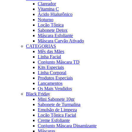
Clareador
Vitamina C
Ácido Hialurônico
Noturno
Loção Tônica
Sabonete Detox
Máscara Esfoliante
Máscara Carvão Ativado
CATEGORIAS
Mês das Mães
Linha Facial
Conjunto Máscara TD
Kits Especiais
Linha Corporal
Produtos Especiais
Lançamentos
Os Mais Vendidos
Black Friday
Mini Sabonete 10gr
Sabonete de Turmalina
Emulsão de Limpeza
Loção Tônica Facial
Creme Esfoliante
Conjunto Máscara Dinamizante
Máscaras