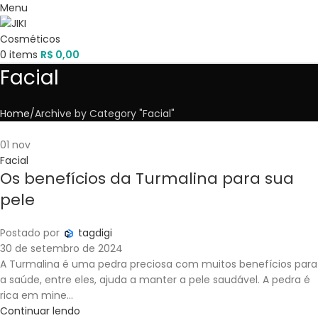
Menu
0
items
R$
0,00
Facial
Home
Archive by Category "Facial"
01
nov
Facial
Os benefícios da Turmalina para sua
pele
Postado por
tagdigi
30 de setembro de 2024
A Turmalina é uma pedra preciosa com muitos benefícios para
a saúde, entre eles, ajuda a manter a pele saudável. A pedra é
rica em mine...
Continuar lendo