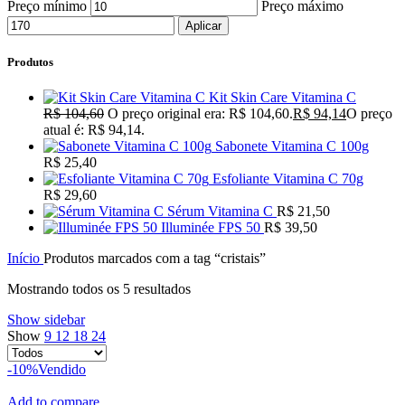
Preço mínimo
Preço máximo
Aplicar
Produtos
Kit Skin Care Vitamina C
R$
104,60
O preço original era: R$ 104,60.
R$
94,14
O preço
atual é: R$ 94,14.
Sabonete Vitamina C 100g
R$
25,40
Esfoliante Vitamina C 70g
R$
29,60
Sérum Vitamina C
R$
21,50
Illuminée FPS 50
R$
39,50
Início
Produtos marcados com a tag “cristais”
Mostrando todos os 5 resultados
Show sidebar
Show
9
12
18
24
-10%
Vendido
Add to compare