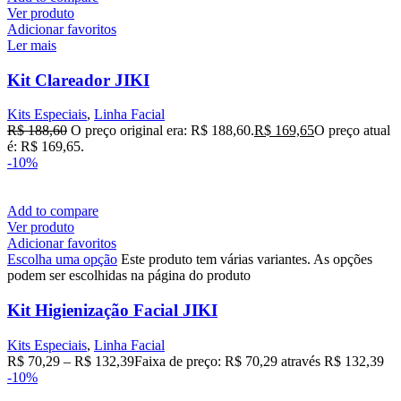
Ver produto
Adicionar favoritos
Ler mais
Kit Clareador JIKI
Kits Especiais
,
Linha Facial
R$
188,60
O preço original era: R$ 188,60.
R$
169,65
O preço atual
é: R$ 169,65.
-10%
Add to compare
Ver produto
Adicionar favoritos
Escolha uma opção
Este produto tem várias variantes. As opções
podem ser escolhidas na página do produto
Kit Higienização Facial JIKI
Kits Especiais
,
Linha Facial
R$
70,29
–
R$
132,39
Faixa de preço: R$ 70,29 através R$ 132,39
-10%