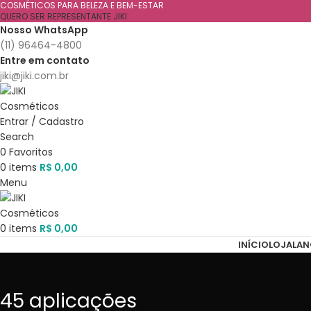
COSMÉTICOS PARA BELEZA E BEM-ESTAR
QUERO SER REPRESENTANTE JIKI
Nosso WhatsApp
(11) 96464-4800
Entre em contato
jiki@jiki.com.br
Entrar / Cadastro
Search
0
Favoritos
0
items
R$
0,00
Menu
0
items
R$
0,00
INÍCIO
LOJA
LA
45 aplicações