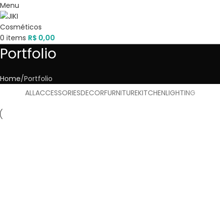
Menu
0
items
R$
0,00
Portfolio
Home
Portfolio
ALL
ACCESSORIES
DECOR
FURNITURE
KITCHEN
LIGHTING
Kitchen
Suspendisse quam at vestibulum
Furniture
Netus eu mollis hac dignis