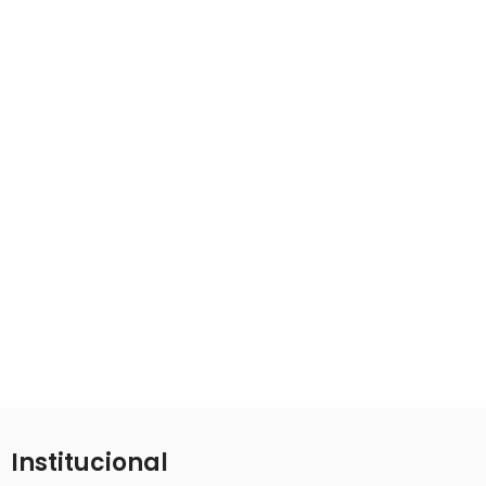
Leo uteu ullamcorper
Furniture
A lacus bibendum pulvinar
Decor
Rhoncus quisque sollicitudin
Accessories
Potenti parturient parturie
Institucional