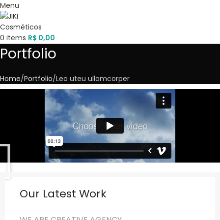
Menu
0
items
R$
0,00
Portfolio
Home
Portfolio
Leo uteu ullamcorper
Our Latest Work
WE ARE CREATIVE AGENCY