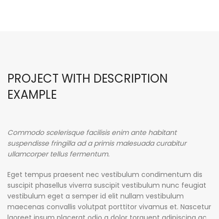
PROJECT WITH DESCRIPTION
EXAMPLE
Commodo scelerisque facilisis enim ante habitant
suspendisse fringilla ad a primis malesuada curabitur
ullamcorper tellus fermentum.
Eget tempus praesent nec vestibulum condimentum dis
suscipit phasellus viverra suscipit vestibulum nunc feugiat
vestibulum eget a semper id elit nullam vestibulum
maecenas convallis volutpat porttitor vivamus et. Nascetur
laoreet ipsum placerat odio a dolor torquent adipiscing ac