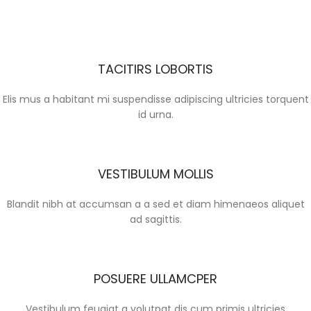
TACITIRS LOBORTIS
Elis mus a habitant mi suspendisse adipiscing ultricies torquent
id urna.
VESTIBULUM MOLLIS
Blandit nibh at accumsan a a sed et diam himenaeos aliquet
ad sagittis.
POSUERE ULLAMCPER
Vestibulum feugiat a volutpat dis cum primis ultricies