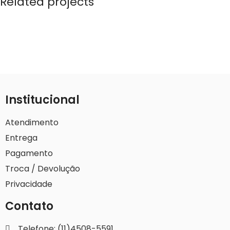
Related projects
Kitchen
Suspendisse quam at vestibulum
Institucional
Atendimento
Entrega
Pagamento
Troca / Devolução
Privacidade
Contato
Telefone: (11)4508-5591