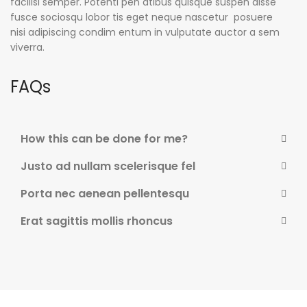
facilisi semper. Potenti pen atibus quisque suspen disse
fusce sociosqu lobor tis eget neque nascetur posuere
nisi adipiscing condim entum in vulputate auctor a sem
viverra.
FAQs
How this can be done for me?
Justo ad nullam scelerisque fel
Porta nec aenean pellentesqu
Erat sagittis mollis rhoncus